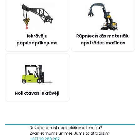
Iekrāvēju
Rūpnieciskās materiālu
papildaprīkojums
apstrādes mašīnas
Noliktavas iekrāvēji
Nevarat atrast nepieciešamo tehniku?
Zvaniet mums un mēs Jums to atradīsim!
+371 29 288 282