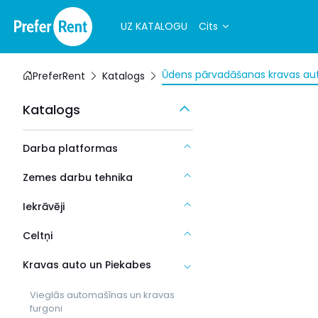
UZ KATALOGU
Cits
Ūdens pārvadāšanas kravas a
PreferRent
Katalogs
Katalogs
Darba platformas
Zemes darbu tehnika
Iekrāvēji
Celtņi
Kravas auto un Piekabes
Vieglās automašīnas un kravas
furgoni