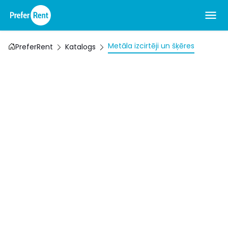
Metāla izcirtēji un šķēres
PreferRent
Katalogs