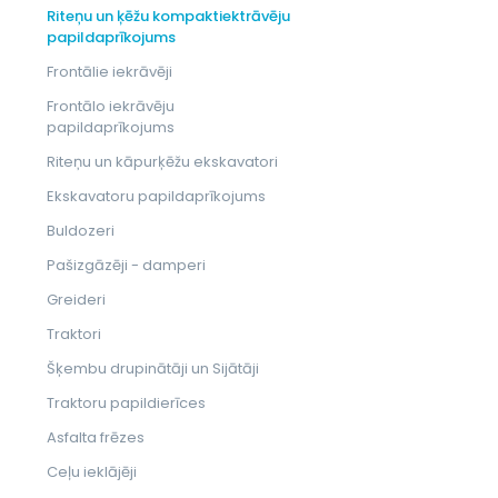
Riteņu un ķēžu kompaktiektrāvēju
papildaprīkojums
Frontālie iekrāvēji
Frontālo iekrāvēju
papildaprīkojums
Riteņu un kāpurķēžu ekskavatori
Ekskavatoru papildaprīkojums
Buldozeri
Pašizgāzēji - damperi
Greideri
Traktori
Šķembu drupinātāji un Sijātāji
Traktoru papildierīces
Asfalta frēzes
Ceļu ieklājēji