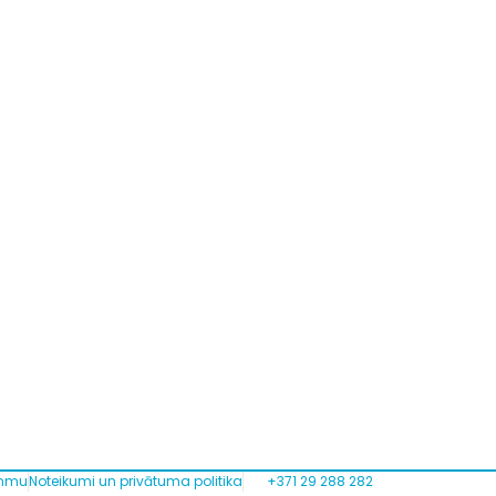
ammu
Noteikumi un privātuma politika
+371 29 288 282